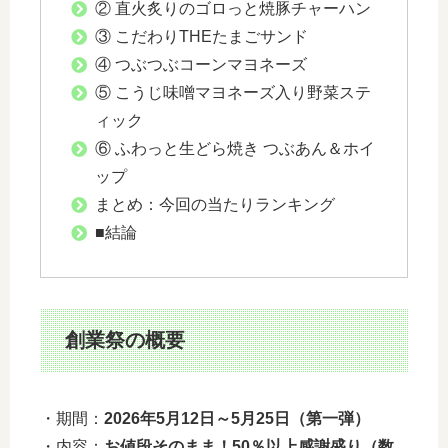
② 直火炙りのゴロっと焼豚チャーハン
③ こだわりTHEたまごサンド
④ つぶつぶコーンマヨネーズ
⑤ こうじ味噌マヨネーズ入り野菜ステ
ィック
⑥ ふわっと生どら焼き つぶあん＆ホイ
ップ
まとめ：今回の当たりランキング
■結論
創業祭の概要
・期間：
2026年5月12日～5月25日（第一弾）
・内容：
お値段そのまま！50％以上感謝盛り（数