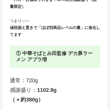
量限定）
つまり――
値段据え置きで「ほぼ別商品レベルの量」に進化し
てます
① 中華そばとみ田監修 デカ豚ラー
メン アブラ増
通常：720g
感謝盛り：
1102.9g
（＋約380g）