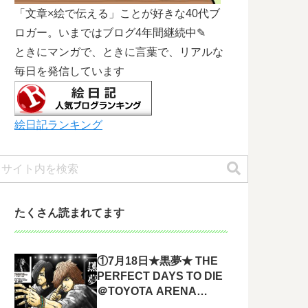
「文章×絵で伝える」ことが好きな40代ブ
ロガー。いまではブログ4年間継続中✎
ときにマンガで、ときに言葉で、リアルな
毎日を発信しています
絵日記ランキング
たくさん読まれてます
①7月18日★黒夢★ THE
PERFECT DAYS TO DIE
＠TOYOTA ARENA
TOKYO 参戦してきまし