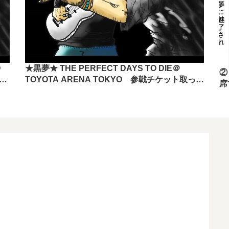
O
★黒夢★ THE PERFECT DAYS TO DIE＠
②
きま
TOYOTA ARENA TOKYO 参戦チケット取って
席
きましたー！！