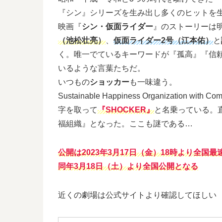
『シン』シリーズを生み出し多くのヒットを
映画『
シン・仮面ライダー
』のストーリーは
（池松壮亮）
、
仮面ライダー2号（江本佑）
と
く。唯一でているキーワードが『孤高』『信
いるような言葉たちだ。
いつもの
ショッカー
も一味違う。
Sustainable Happiness Organization with 
字を取って
『
SHOCKER
』
と名乗っている。
福組織』となった。ここも謎である…
公開は2023年3月17日（金）18時より全国
同年3月18日（土）より全国公開となる
近くの劇場は公式サイトより確認してほしい