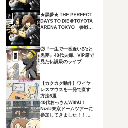
たー！！
★黒夢★ THE PERFECT
DAYS TO DIE＠TOYOTA
ARENA TOKYO 参戦チ
ケット取ってきました
ー！！
②『一生で一番近いB’zと
黒夢』40代夫婦、VIP席で
見た伝説級のライブ
【カクカク動作】ワイヤ
レスマウスを一発で直す
方法6選
40代おっさんWithU！
NiziU東京ドームツアーに
参加してきました！！結
果…