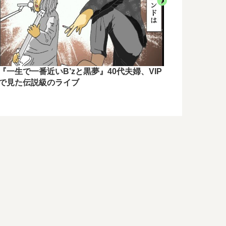
【カクカク
す方法6選
『一生で一番近いB’zと黒夢』40代夫婦、VIP
で見た伝説級のライブ