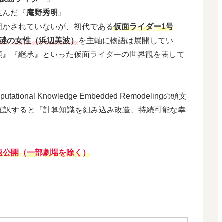
生んだ『
庵野秀明
』
明かされていないが、初代である
仮面ライダー1号
謎の女性（浜辺美波）
を主軸に物語は展開してい
頼』『継承』といった仮面ライダーの世界観を表して
Computational Knowledge Embedded Remodelingの頭文
直訳すると『計算知識を組み込み改造、持続可能な幸
最速公開（一部劇場を除く）