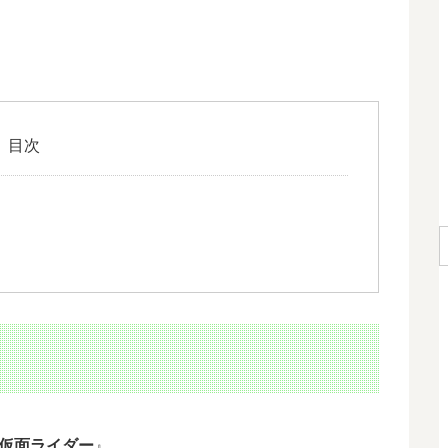
目次
仮面ライダー
』