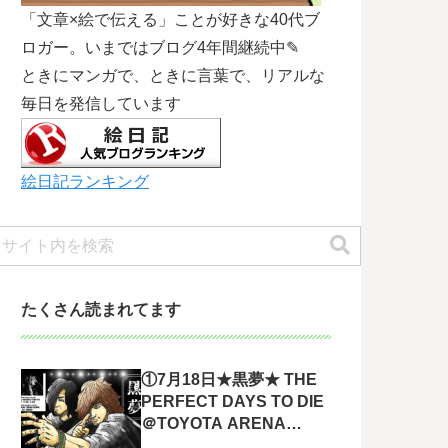
「文章×絵で伝える」ことが好きな40代ブ
ロガー。いまではブログ4年間継続中✎
ときにマンガで、ときに言葉で、リアルな
毎日を発信しています
絵日記ランキング
たくさん読まれてます
①7月18日★黒夢★ THE
PERFECT DAYS TO DIE
＠TOYOTA ARENA
TOKYO 参戦してきまし