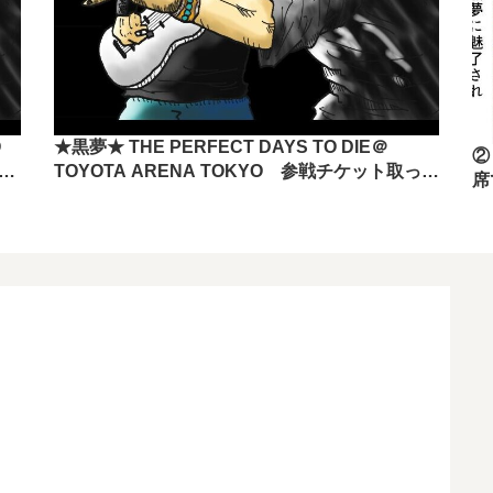
O
★黒夢★ THE PERFECT DAYS TO DIE＠
②
きま
TOYOTA ARENA TOKYO 参戦チケット取って
席
きましたー！！