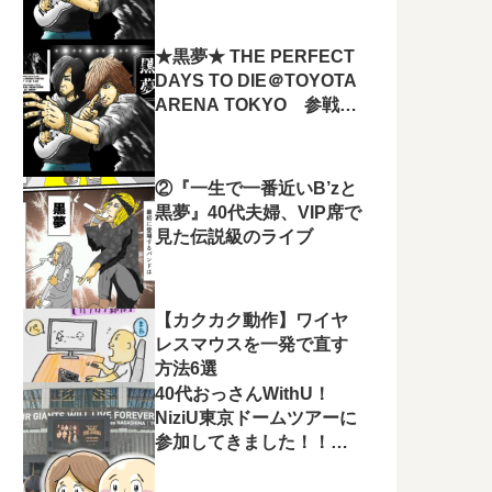
たー！！
★黒夢★ THE PERFECT
DAYS TO DIE＠TOYOTA
ARENA TOKYO 参戦チ
ケット取ってきました
ー！！
②『一生で一番近いB’zと
黒夢』40代夫婦、VIP席で
見た伝説級のライブ
【カクカク動作】ワイヤ
レスマウスを一発で直す
方法6選
40代おっさんWithU！
NiziU東京ドームツアーに
参加してきました！！結
果…