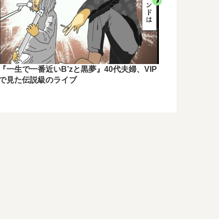
【カクカク
す方法6選
『一生で一番近いB’zと黒夢』40代夫婦、VIP
で見た伝説級のライブ