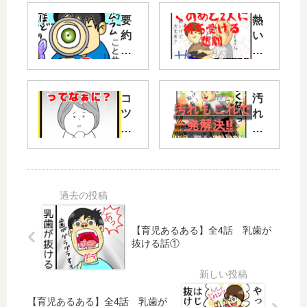
要
熱
約
い
７
と
感
小
じ
学
た
コ
汚
生
ら
ツ
れ
す
コ
な
勉
ぐ
ツ
ら
強
さ
長
『
ま
期
ク
つ
耳
投
イ
い
た
資
ッ
て
ぶ
！
ク
【育児あるある】全4話 乳歯が
い
を
『
ル
抜ける話①
け
差
つ
』
な
し
み
に
い
出
た
お
す
て
ま
【育児あるある】全4話 乳歯が
不
話