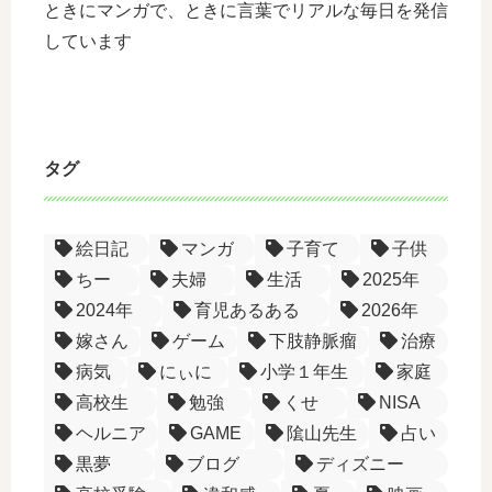
ときにマンガで、ときに言葉でリアルな毎日を発信
しています
タグ
絵日記
マンガ
子育て
子供
ちー
夫婦
生活
2025年
2024年
育児あるある
2026年
嫁さん
ゲーム
下肢静脈瘤
治療
病気
にぃに
小学１年生
家庭
高校生
勉強
くせ
NISA
ヘルニア
GAME
隂山先生
占い
黒夢
ブログ
ディズニー