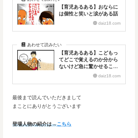
【育児あるある】おならに
は個性と笑いと涙がある話
daiz18.com
【育児あるある】こどもっ
てどこで覚えるのか分から
ないけど急に驚かせること
する話
daiz18.com
最後まで読んでいただきまして
まことにありがとうございます
登場人物の紹介は
→
こちら