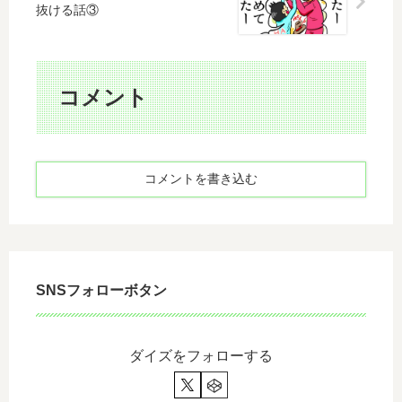
Ｎ
か
抜ける話③
安
Ｉ
せ
Ｓ
な
こ
Ａ
話
の
』
コメント
方
そ
法
れ
で
っ
解
て
決
コメントを書き込む
な
で
ぁ
き
に
ま
？
す
？
SNSフォローボタン
ダイズをフォローする