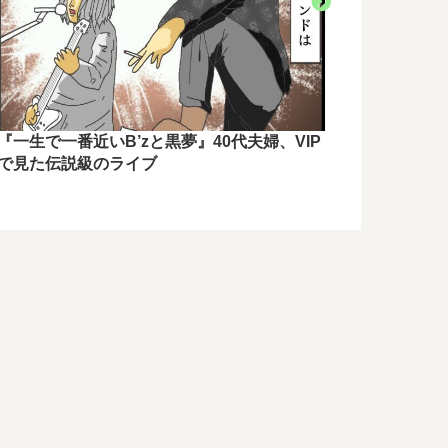
【カクカク
す方法6選
『一生で一番近いB’zと黒夢』40代夫婦、VIP
で見た伝説級のライブ