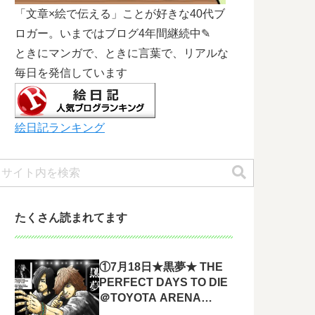
「文章×絵で伝える」ことが好きな40代ブ
ロガー。いまではブログ4年間継続中✎
ときにマンガで、ときに言葉で、リアルな
毎日を発信しています
絵日記ランキング
たくさん読まれてます
①7月18日★黒夢★ THE
PERFECT DAYS TO DIE
＠TOYOTA ARENA
TOKYO 参戦してきまし