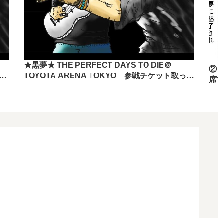
O
★黒夢★ THE PERFECT DAYS TO DIE＠
②
きま
TOYOTA ARENA TOKYO 参戦チケット取って
席
きましたー！！