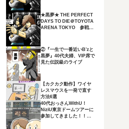
たー！！
★黒夢★ THE PERFECT
DAYS TO DIE＠TOYOTA
ARENA TOKYO 参戦チ
ケット取ってきました
ー！！
②『一生で一番近いB’zと
黒夢』40代夫婦、VIP席で
見た伝説級のライブ
【カクカク動作】ワイヤ
レスマウスを一発で直す
方法6選
40代おっさんWithU！
NiziU東京ドームツアーに
参加してきました！！結
果…