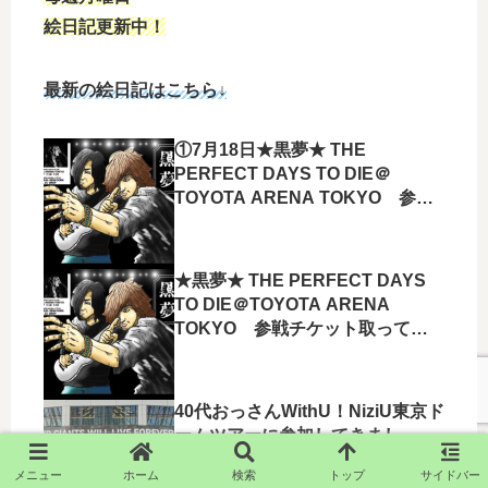
絵日記更新中！
最新の絵日記はこちら↓
①7月18日★黒夢★ THE
PERFECT DAYS TO DIE＠
TOYOTA ARENA TOKYO 参戦
してきましたー！！
★黒夢★ THE PERFECT DAYS
TO DIE＠TOYOTA ARENA
TOKYO 参戦チケット取ってき
ましたー！！
40代おっさんWithU！NiziU東京ド
ームツアーに参加してきまし
た！！結果…
メニュー
ホーム
検索
トップ
サイドバー