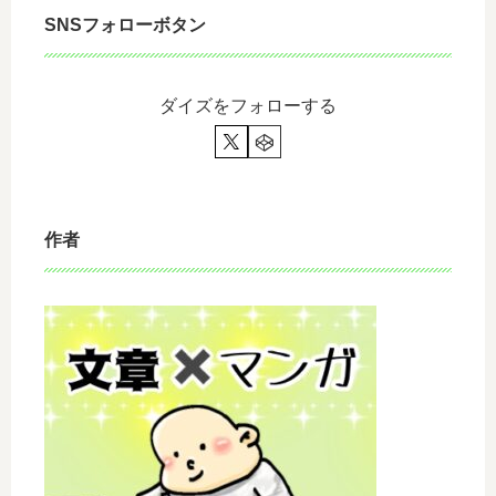
げ
ん
SNSフォローボタン
は
で
食
も
べ
良
ダイズをフォローする
た
い
い
と
話
思
っ
て
る
作者
息
子
の
話