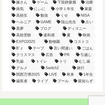
嫁さん
ゲーム
下肢静脈瘤
治療
病気
にぃに
小学１年生
家庭
高校生
勉強
くせ
NISA
ヘルニア
GAME
隂山先生
占い
黒夢
ブログ
ディズニー
高校受験
違和感
夏
映画
EXPO2025
動物園
コストコ
B’ｚ
テープ
言い間違い
ごはん
クリスマス
広告
PR
引越し
乳歯
トイレ
トリ
むし歯
グルメ
Switch2
旅行
関西万博2025
LIVE
将来
1年生
歯医者
ライブ
プール
親知らず