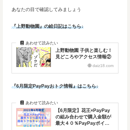
あなたの目で確認してみましょう
『上野動物園』の絵日記
はこちら↓
上野動物園 子供と楽しむ！
見どころやアクセス情報②
daiz18.com
『6月限定PayPayおトク情報』はこちら↓
【6月限定】花王×PayPay
の組み合わせで購入金額が
最大４０％PayPayポイン
トで戻ってくる！これっ