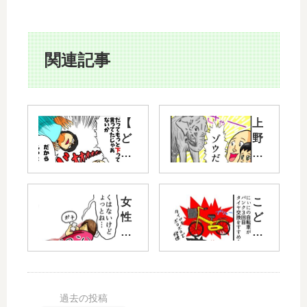
関連記事
【
上
ど
野
っ
動
ち
物
派
園
】
子
女
こ
聞
供
性
ど
き
と
の
も
間
楽
生
の
違
し
理
自
い
む
転
？
！
だ
車
言
見