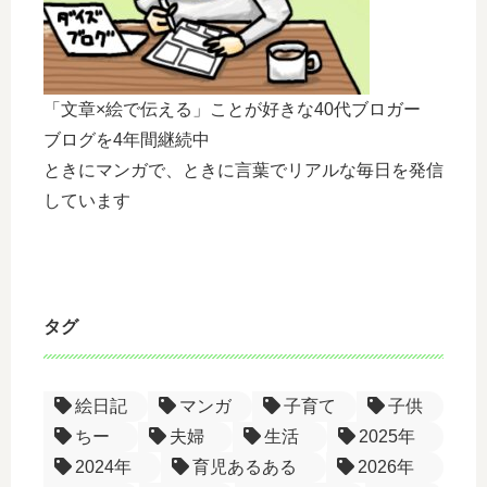
「文章×絵で伝える」ことが好きな40代ブロガー
ブログを4年間継続中
ときにマンガで、ときに言葉でリアルな毎日を発信
しています
タグ
絵日記
マンガ
子育て
子供
ちー
夫婦
生活
2025年
2024年
育児あるある
2026年