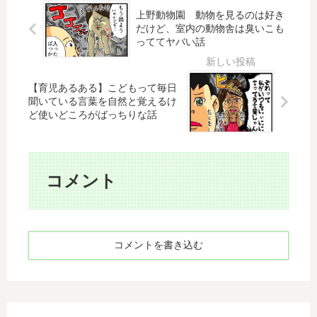
る
を
い
ど
上野動物園 動物を見るのは好き
い
買
間
こ
だけど、室内の動物舎は臭いこも
い
っててヤバい話
違
ろ
し
替
い
や
ん
え
の
ア
ど
る
【育児あるある】こどもって毎日
話
ク
い
と
聞いている言葉を自然と覚えるけ
セ
き
ど使いどころがばっちりな話
ス
う
に
情
ご
、
報
け
真
②
な
剣
コメント
い
に
。
悩
で
ん
も
で
コメントを書き込む
ね
い
、
る
か
親
ら
と
あ
な