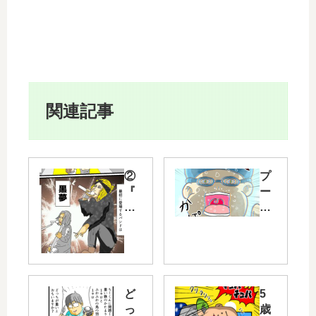
関連記事
②
プ
『
ー
一
ル
生
で
光
一
の
番
世
近
界
ど
5
い
っ
歳
B’z
ア