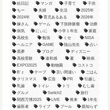
絵日記
マンガ
子育て
子供
ちー
夫婦
生活
2025年
2024年
育児あるある
2026年
嫁さん
ゲーム
下肢静脈瘤
治療
病気
にぃに
小学１年生
家庭
高校生
勉強
くせ
NISA
ヘルニア
GAME
隂山先生
占い
黒夢
ブログ
ディズニー
高校受験
違和感
夏
映画
EXPO2025
動物園
コストコ
B’ｚ
テープ
言い間違い
ごはん
クリスマス
広告
PR
引越し
乳歯
トイレ
トリ
むし歯
グルメ
Switch2
旅行
関西万博2025
LIVE
将来
1年生
歯医者
ライブ
プール
親知らず