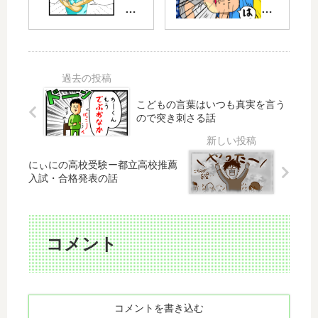
ち
ま
と
ワ
が
で
黒
が
重
に
夢
キ
い
は
』
レ
？
指
40
イ
重
し
代
～
ゃ
こどもの言葉はいつも真実を言う
夫
後
い
ぶ
ので突き刺さる話
婦
ろ
鉄
り
、
泳
の
を
VI
ぎ
玉
や
にぃにの高校受験ー都立高校推薦
P
は
入試・合格発表の話
１
め
席
口
㎏
さ
で
が
と
せ
見
開
フ
る
た
く
コメント
ワ
話
伝
話
フ
②
説
ワ
級
の
の
羽
コメントを書き込む
ラ