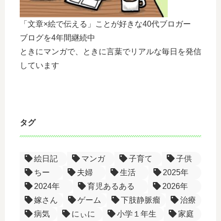
「文章×絵で伝える」ことが好きな40代ブロガー
ブログを4年間継続中
ときにマンガで、ときに言葉でリアルな毎日を発信
しています
タグ
絵日記
マンガ
子育て
子供
ちー
夫婦
生活
2025年
2024年
育児あるある
2026年
嫁さん
ゲーム
下肢静脈瘤
治療
病気
にぃに
小学１年生
家庭