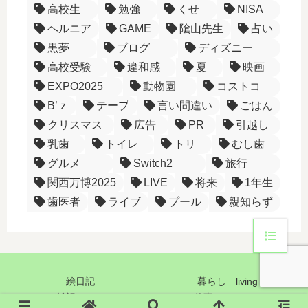
高校生
勉強
くせ
NISA
ヘルニア
GAME
隂山先生
占い
黒夢
ブログ
ディズニー
高校受験
違和感
夏
映画
EXPO2025
動物園
コストコ
B’ｚ
テープ
言い間違い
ごはん
クリスマス
広告
PR
引越し
乳歯
トイレ
トリ
むし歯
グルメ
Switch2
旅行
関西万博2025
LIVE
将来
1年生
歯医者
ライブ
プール
親知らず
絵日記
暮らし living
雑記 note
仕事 business