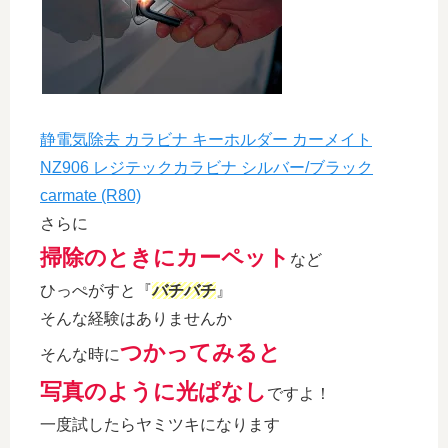
静電気除去 カラビナ キーホルダー カーメイト
NZ906 レジテックカラビナ シルバー/ブラック
carmate (R80)
さらに
掃除のときにカーペット
など
ひっぺがすと『
バチバチ
』
そんな経験はありませんか
つかってみると
そんな時に
写真のように光ぱなし
ですよ！
一度試したらヤミツキになります