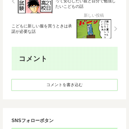
って安心したい親と自分で勉強し
将
切
っ
め
たいこどもの話
来
な
ち
て
こ
大
ゃ
勝
い
き
う
利
こどもに新しい服を買うときは承
つ
さ
話
！
諾が必要な話
は
と
か
大
は
ら
物
？
の
に
お
～
コメント
な
と
深
る
な
夜
な
用
に
と
と
謎
確
は
コメントを書き込む
の
信
そ
音
し
も
で
た
そ
ビ
話
も
ビ
大
る
SNSフォローボタン
き
家
さ