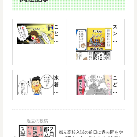
こ
ス
と
ン
ば
ス
は
ン
捉
ハ
え
ッ
る
ピ
側
ー
水
こ
に
く
着
ど
よ
じ
を
も
っ
残
買
用
て
り
い
く
意
9
に
つ
味
個
行
下
が
買
っ
の
変
い
て
適
都立高校入試の前日に過去問をや
わ
占