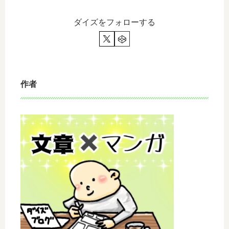
族
が
の
違
ダイズをフォローする
話
う
？
？
作者