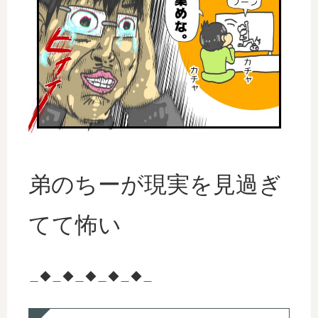
弟のちーが現実を見過ぎ
てて怖い
＿◆＿◆＿◆＿◆＿◆＿