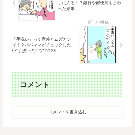
手に入る！？銀行や郵便局をまわ
3
選
は
呂
った結果
終
結
い
は
果
つ
熱
の
も
め
話
こ
こ
っ
ど
「手洗い」って意外とムズカシ
ち
も
イ！？パパママがチェックした
い“手洗いのコツ”TOP3
な
は
話
冷
た
め
の
コメント
話
コメントを書き込む