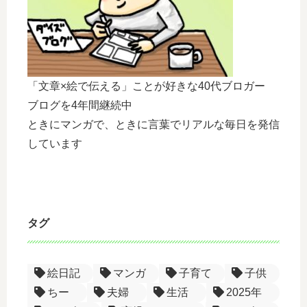
「文章×絵で伝える」ことが好きな40代ブロガー
ブログを4年間継続中
ときにマンガで、ときに言葉でリアルな毎日を発信
しています
タグ
絵日記
マンガ
子育て
子供
ちー
夫婦
生活
2025年