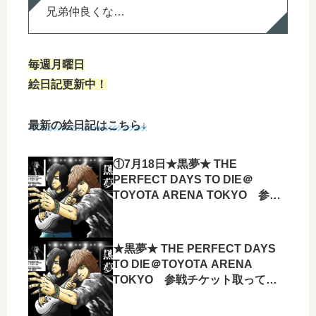
兄弟仲良くな…
毎週月曜日
絵日記更新中！
最新の絵日記はこちら↓
①7月18日★黒夢★ THE
PERFECT DAYS TO DIE＠
TOYOTA ARENA TOKYO 参戦
してきましたー！！
★黒夢★ THE PERFECT DAYS
TO DIE＠TOYOTA ARENA
TOKYO 参戦チケット取ってき
ましたー！！