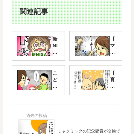
関連記事
新
【
NI
マ
SA
ン
で
ガ
の
】
投
鬼
こ
【
資
滅
ど
育
を
の
も
児
続
刃
が
あ
け
く
る
る
原
れ
あ
べ
画
る
る
き
展
食
】
理
べ
お
由-
抽
ミャクミャクの記念硬貨が交換で
物
風