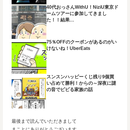
40代おっさんWithU！NiziU東京ド
ームツアーに参加してきまし
た！！結果…
75％OFFのクーポンがあるのがい
けないね！UberEats
スンスンハッピーくじ残り9個買
い占めて勝利！からの～深夜に謎
の音でビビる家族の話
最後まで読んでいただきまして
まことにありがとうございます