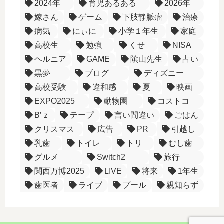
2024年
育児あるある
2026年
嫁さん
ゲーム
下肢静脈瘤
治療
病気
にぃに
小学１年生
家庭
高校生
勉強
くせ
NISA
ヘルニア
GAME
隂山先生
占い
黒夢
ブログ
ディズニー
高校受験
違和感
夏
映画
EXPO2025
動物園
コストコ
B’ｚ
テープ
言い間違い
ごはん
クリスマス
広告
PR
引越し
乳歯
トイレ
トリ
むし歯
グルメ
Switch2
旅行
関西万博2025
LIVE
将来
1年生
歯医者
ライブ
プール
親知らず