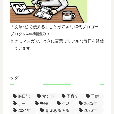
「文章×絵で伝える」ことが好きな40代ブロガー
ブログを4年間継続中
ときにマンガで、ときに言葉でリアルな毎日を発信
しています
タグ
絵日記
マンガ
子育て
子供
ちー
夫婦
生活
2025年
2024年
育児あるある
2026年