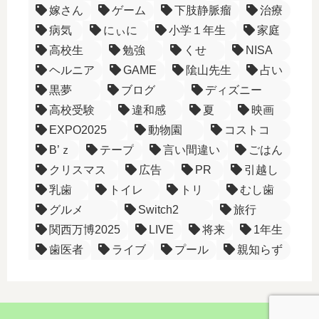
嫁さん
ゲーム
下肢静脈瘤
治療
病気
にぃに
小学１年生
家庭
高校生
勉強
くせ
NISA
ヘルニア
GAME
隂山先生
占い
黒夢
ブログ
ディズニー
高校受験
違和感
夏
映画
EXPO2025
動物園
コストコ
B’ｚ
テープ
言い間違い
ごはん
クリスマス
広告
PR
引越し
乳歯
トイレ
トリ
むし歯
グルメ
Switch2
旅行
関西万博2025
LIVE
将来
1年生
歯医者
ライブ
プール
親知らず