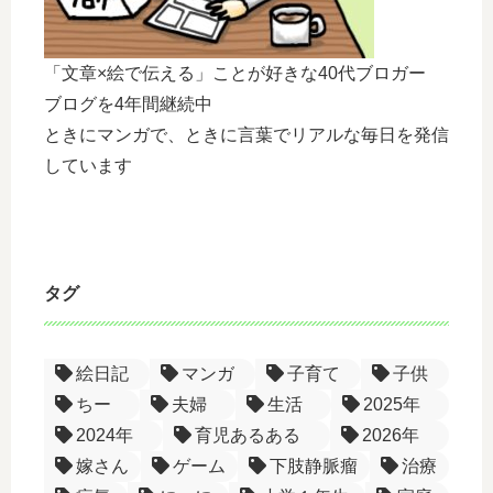
「文章×絵で伝える」ことが好きな40代ブロガー
ブログを4年間継続中
ときにマンガで、ときに言葉でリアルな毎日を発信
しています
タグ
絵日記
マンガ
子育て
子供
ちー
夫婦
生活
2025年
2024年
育児あるある
2026年
嫁さん
ゲーム
下肢静脈瘤
治療