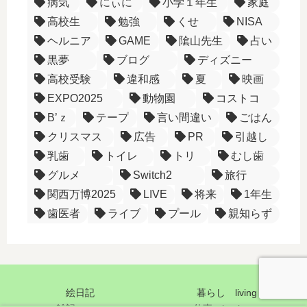
病気
にぃに
小学１年生
家庭
高校生
勉強
くせ
NISA
ヘルニア
GAME
隂山先生
占い
黒夢
ブログ
ディズニー
高校受験
違和感
夏
映画
EXPO2025
動物園
コストコ
B’ｚ
テープ
言い間違い
ごはん
クリスマス
広告
PR
引越し
乳歯
トイレ
トリ
むし歯
グルメ
Switch2
旅行
関西万博2025
LIVE
将来
1年生
歯医者
ライブ
プール
親知らず
絵日記
暮らし living