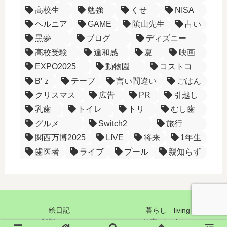
高校生
勉強
くせ
NISA
ヘルニア
GAME
隂山先生
占い
黒夢
ブログ
ディズニー
高校受験
違和感
夏
映画
EXPO2025
動物園
コストコ
B’ｚ
テープ
言い間違い
ごはん
クリスマス
広告
PR
引越し
乳歯
トイレ
トリ
むし歯
グルメ
Switch2
旅行
関西万博2025
LIVE
将来
1年生
歯医者
ライブ
プール
親知らず
絵日記
暮らし living
雑記 note
仕事 business