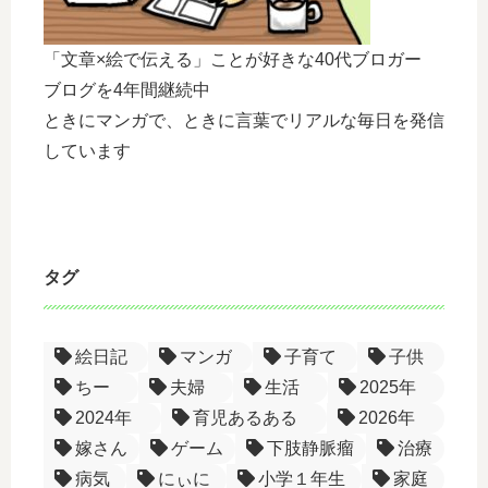
「文章×絵で伝える」ことが好きな40代ブロガー
ブログを4年間継続中
ときにマンガで、ときに言葉でリアルな毎日を発信
しています
タグ
絵日記
マンガ
子育て
子供
ちー
夫婦
生活
2025年
2024年
育児あるある
2026年
嫁さん
ゲーム
下肢静脈瘤
治療
病気
にぃに
小学１年生
家庭